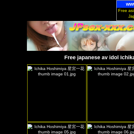
www
Free asi
Ja
Free japanese av idol Ich