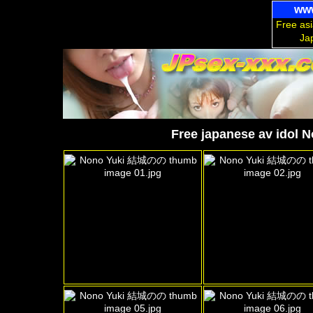
www
Free asi
Ja
Free japanese av idol