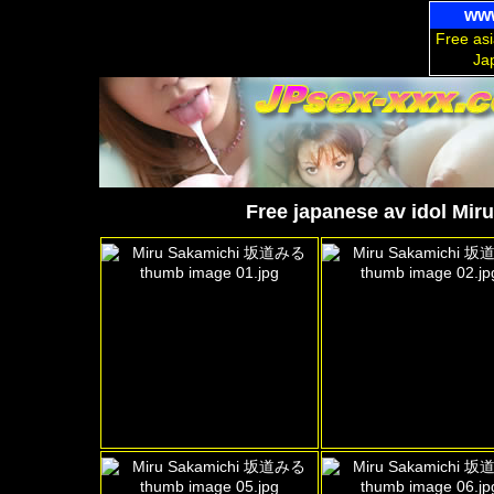
www
Free asi
Ja
Free japanese av idol Mi