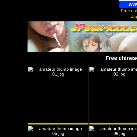
www
Free asi
Ja
Free chinese